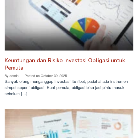
Keuntungan dan Risiko Investasi Obligasi untuk
Pemula
By
admin
Posted on
October 30, 2025
Banyak orang menganggap investasi itu ribet, padahal ada instrumen
simpel seperti obligasi. Buat pemula, obligasi bisa jadi pintu masuk
sebelum […]