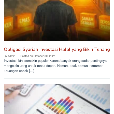
Obligasi Syariah Investasi Halal yang Bikin Tenang
By
admin
Posted on
October 30, 2025
Investasi kini semakin populer karena banyak orang sadar pentingnya
mengelola uang untuk masa depan. Namun, tidak semua instrumen
keuangan cocok […]