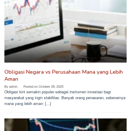
Obligasi Negara vs Perusahaan Mana yang Lebih
Aman
By
admin
Posted on
October 29, 2025
Obligasi kini semakin populer sebagai instrumen investasi bagi
masyarakat yang ingin stabilitas. Banyak orang penasaran, sebenarnya
mana yang lebih aman: […]