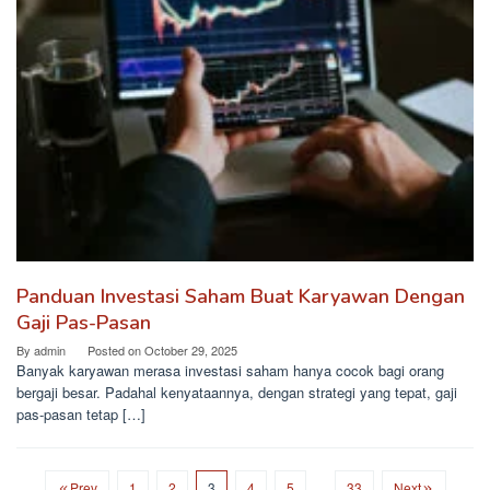
Panduan Investasi Saham Buat Karyawan Dengan
Gaji Pas-Pasan
By
admin
Posted on
October 29, 2025
Banyak karyawan merasa investasi saham hanya cocok bagi orang
bergaji besar. Padahal kenyataannya, dengan strategi yang tepat, gaji
pas-pasan tetap […]
Prev
1
2
3
4
5
…
33
Next