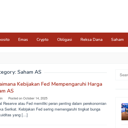
osito
Emas
Crypto
Obligasi
Reksa Dana
Saham
tegory:
Saham AS
Search
for:
aimana Kebijakan Fed Mempengaruhi Harga
am AS
in
Posted on
October 14, 2025
al Reserve atau Fed memiliki peran penting dalam perekonomian
ka Serikat. Kebijakan Fed sering memengaruhi tingkat bunga
kuiditas yang […]