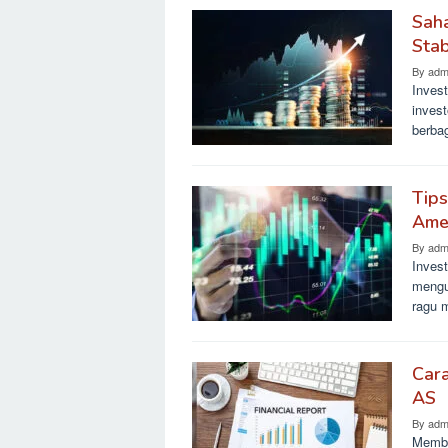
Saha
Stab
By
adm
Invest
inves
berba
Tips
Ame
By
adm
Invest
mengu
ragu 
Car
AS
By
adm
Memba