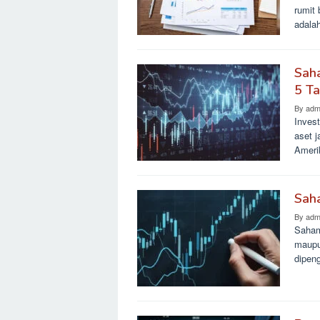
rumit
adalah
Sah
5 T
By
adm
Inves
aset 
Ameri
Sah
By
adm
Saham
maupu
dipen