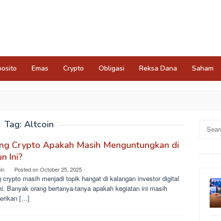
osito
Emas
Crypto
Obligasi
Reksa Dana
Saham
Tag:
Altcoin
Search
for:
ing Crypto Apakah Masih Menguntungkan di
n Ini?
in
Posted on
October 25, 2025
 crypto masih menjadi topik hangat di kalangan investor digital
ni. Banyak orang bertanya-tanya apakah kegiatan ini masih
rikan […]