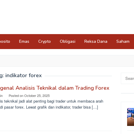
osito
Emas
Crypto
Obligasi
Reksa Dana
Saham
g:
indikator forex
Search
for:
enal Analisis Teknikal dalam Trading Forex
in
Posted on
October 25, 2025
is teknikal jadi alat penting bagi trader untuk membaca arah
di pasar forex. Lewat grafik dan indikator, trader bisa […]