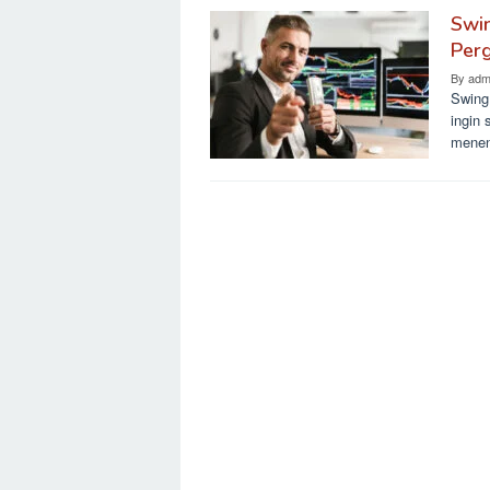
Swin
Per
By
adm
Swing 
ingin 
menen