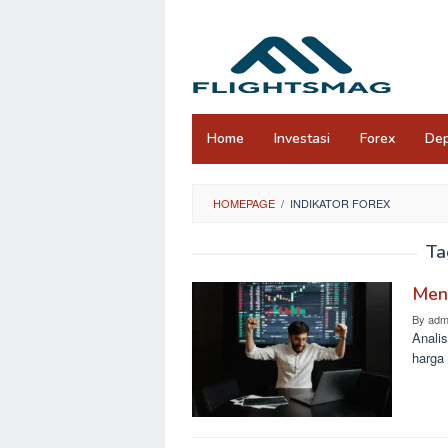
Skip
to
content
Home
Investasi
Forex
Dep
HOMEPAGE
/
INDIKATOR FOREX
Ta
Meng
By
adm
Analis
harga 