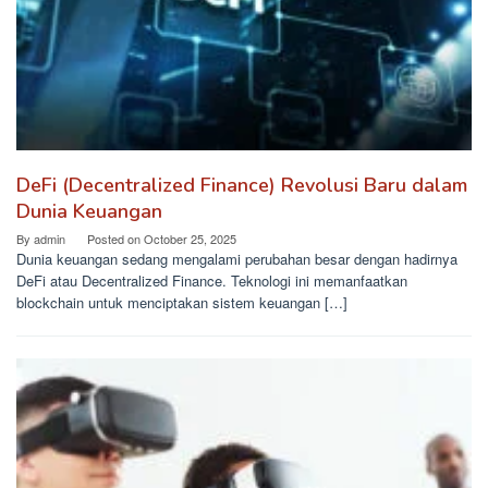
DeFi (Decentralized Finance) Revolusi Baru dalam
Dunia Keuangan
By
admin
Posted on
October 25, 2025
Dunia keuangan sedang mengalami perubahan besar dengan hadirnya
DeFi atau Decentralized Finance. Teknologi ini memanfaatkan
blockchain untuk menciptakan sistem keuangan […]