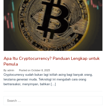
Apa Itu Cryptocurrency? Panduan Lengkap untuk
Pemula
By
admin
Posted on
October 8, 2025
Cryptocurrency sudah bukan lagi istilah asing bagi banyak orang,
terutama generasi muda. Teknologi ini mengubah cara orang
bertransaksi, menyimpan, bahkan […]
Search
for: