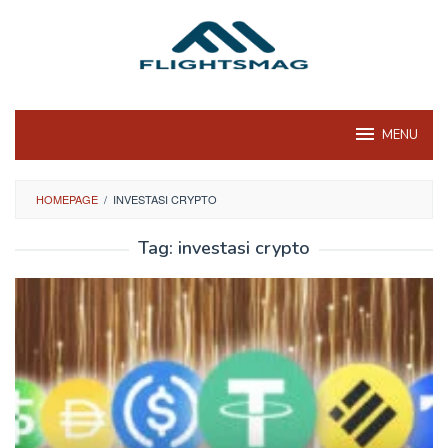
Skip
to
content
MENU
HOMEPAGE
/
INVESTASI CRYPTO
Tag:
investasi crypto