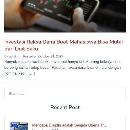
Investasi Reksa Dana Buat Mahasiswa Bisa Mulai
dari Duit Saku
By
admin
Posted on
October 21, 2025
Banyak mahasiswa berpikir investasi hanya untuk orang bekerja dan
berpenghasilan tetap besar. Padahal, reksa dana bisa dimulai dengan
nominal kecil, […]
Search
for:
Recent Post
Mengapa Disiplin adalah Senjata Utama Tr…