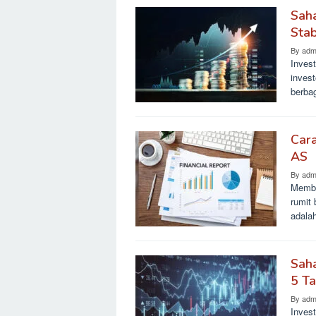
Saha
Stab
By
adm
Invest
inves
berba
Car
AS
By
adm
Memba
rumit
adalah
Sah
5 T
By
adm
Inves