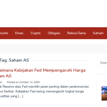
osito
Emas
Crypto
Obligasi
Reksa Dana
Saham
Tag:
Saham AS
Search
for:
aimana Kebijakan Fed Mempengaruhi Harga
am AS
in
Posted on
October 14, 2025
al Reserve atau Fed memiliki peran penting dalam perekonomian
ka Serikat. Kebijakan Fed sering memengaruhi tingkat bunga
kuiditas yang […]