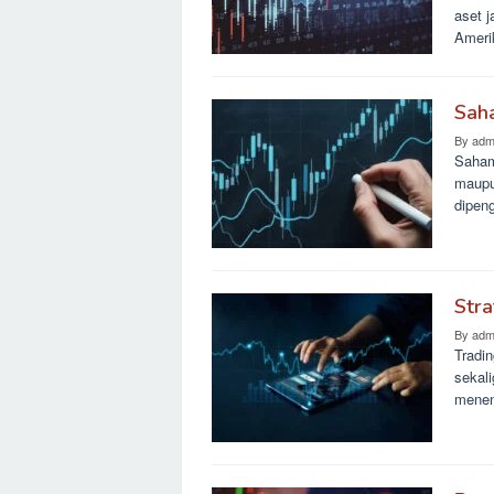
aset 
Ameri
Sah
By
adm
Saham
maupu
dipen
Stra
By
adm
Tradi
sekal
menen