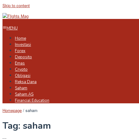
Skip to content
MENU
Home
Investasi
Forex
Deposito
Emas
Crypto
Obligasi
Reksa Dana
Saham
Saham AS
Financial Education
Homepage
/
saham
Tag:
saham