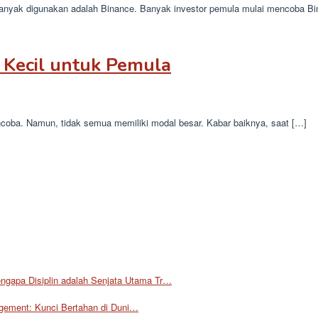
g banyak digunakan adalah Binance. Banyak investor pemula mulai mencoba B
Kecil untuk Pemula
ncoba. Namun, tidak semua memiliki modal besar. Kabar baiknya, saat […]
ngapa Disiplin adalah Senjata Utama Tr…
ement: Kunci Bertahan di Duni…