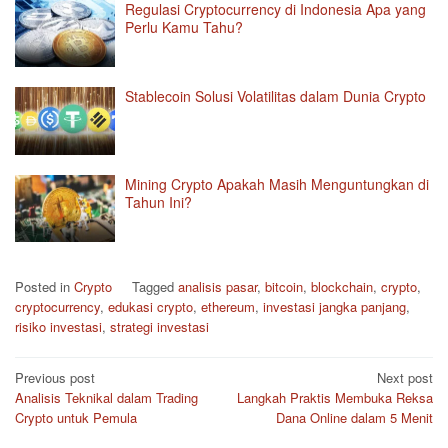
Regulasi Cryptocurrency di Indonesia Apa yang
Perlu Kamu Tahu?
Stablecoin Solusi Volatilitas dalam Dunia Crypto
Mining Crypto Apakah Masih Menguntungkan di
Tahun Ini?
Posted in
Crypto
Tagged
analisis pasar
,
bitcoin
,
blockchain
,
crypto
,
cryptocurrency
,
edukasi crypto
,
ethereum
,
investasi jangka panjang
,
risiko investasi
,
strategi investasi
Post
Previous post
Next post
Analisis Teknikal dalam Trading
Langkah Praktis Membuka Reksa
navigation
Crypto untuk Pemula
Dana Online dalam 5 Menit