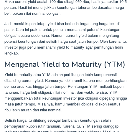
Maka current yield adalah 100 ribu dibagi 950 ribu, hasilnya sekitar 10,5
persen. Hasil ini menunjukkan keuntungan tahunan berdasarkan harga
beli, bukan nilai nominal obligasi.
Jadi, meski kupon tetap, yield bisa berbeda tergantung harga beli di
pasar. Cara ini praktis untuk pemula memahami potensi keuntungan
obligasi secara sederhana. Namun, current yield belum menghitung
potensi keuntungan dari selisih harga saat jatuh tempo. Oleh karena itu,
investor juga perlu memahami yield to maturity agar perhitungan lebih
lengkap.
Mengenal Yield to Maturity (YTM)
Yield to maturity atau YTM adalah perhitungan lebih komprehensif
dibanding current yield. Rumusnya lebih rumit karena memperhitungkan
semua arus kas hingga jatuh tempo. Perhitungan YTM meliputi kupon
tahunan, harga beli obligasi, nilai nominal, dan waktu tersisa. YTM
menggambarkan total keuntungan investor jika obligasi dipegang hingga
masa jatuh tempo. Misalnya, kamu membeli obligasi diskon seratus
ribu lebih murah dari nilai nominal.
Selisih harga itu dihitung sebagai tambahan keuntungan selain
pembayaran kupon rutin tahunan. Karena itu, YTM sering dianggap
indikator paling akurat untuk menilai keuntungan obligasi. Meskipun