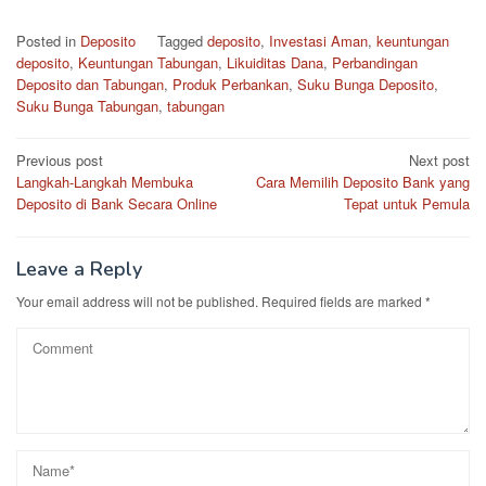
Posted in
Deposito
Tagged
deposito
,
Investasi Aman
,
keuntungan
deposito
,
Keuntungan Tabungan
,
Likuiditas Dana
,
Perbandingan
Deposito dan Tabungan
,
Produk Perbankan
,
Suku Bunga Deposito
,
Suku Bunga Tabungan
,
tabungan
Post
Previous post
Next post
Langkah-Langkah Membuka
Cara Memilih Deposito Bank yang
navigation
Deposito di Bank Secara Online
Tepat untuk Pemula
Leave a Reply
Your email address will not be published.
Required fields are marked
*