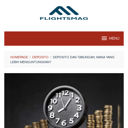
Skip
to
content
MENU
HOMEPAGE
/
DEPOSITO
/
DEPOSITO DAN TABUNGAN: MANA YANG
LEBIH MENGUNTUNGKAN?