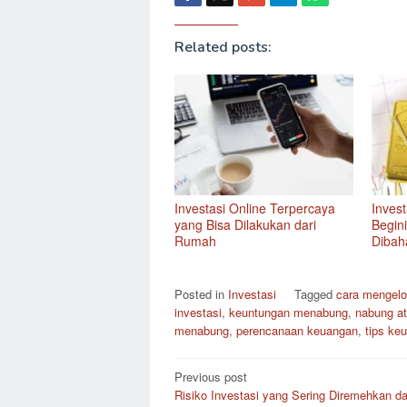
Related posts:
Investasi Online Terpercaya
Inves
yang Bisa Dilakukan dari
Begin
Rumah
Dibah
Posted in
Investasi
Tagged
cara mengelo
investasi
,
keuntungan menabung
,
nabung at
menabung
,
perencanaan keuangan
,
tips ke
Post
Previous post
Risiko Investasi yang Sering Diremehkan d
navigation