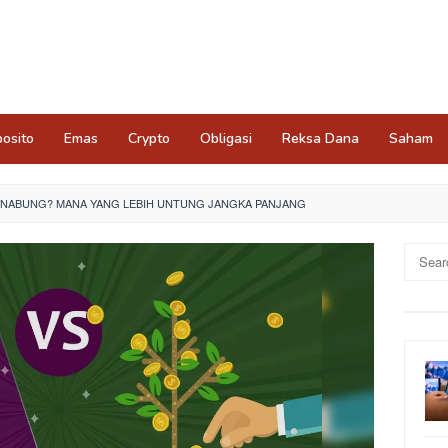
osito
Emas
Crypto
Obligasi
Reksa Dana
Saham
U NABUNG? MANA YANG LEBIH UNTUNG JANGKA PANJANG
Search
for: