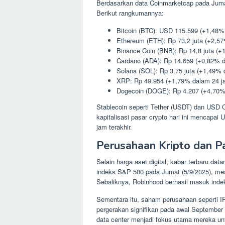
Berdasarkan data Coinmarketcap pada Jumat 
Berikut rangkumannya:
Bitcoin (BTC): USD 115.599 (+1,48%
Ethereum (ETH): Rp 73,2 juta (+2,5
Binance Coin (BNB): Rp 14,8 juta (
Cardano (ADA): Rp 14.659 (+0,82% 
Solana (SOL): Rp 3,75 juta (+1,49%
XRP: Rp 49.954 (+1,79% dalam 24 j
Dogecoin (DOGE): Rp 4.207 (+4,70%
Stablecoin seperti Tether (USDT) dan USD C
kapitalisasi pasar crypto hari ini mencapai 
jam terakhir.
Perusahaan Kripto dan P
Selain harga aset digital, kabar terbaru da
indeks S&P 500 pada Jumat (5/9/2025), mes
Sebaliknya, Robinhood berhasil masuk indek
Sementara itu, saham perusahaan seperti I
pergerakan signifikan pada awal September 
data center menjadi fokus utama mereka un