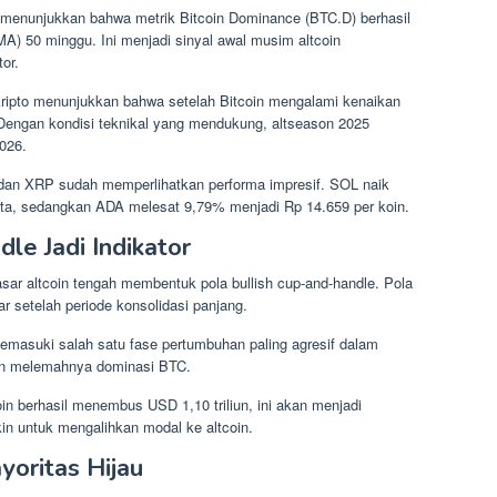
, menunjukkan bahwa metrik Bitcoin Dominance (BTC.D) berhasil
) 50 minggu. Ini menjadi sinyal awal musim altcoin
or.
 kripto menunjukkan bahwa setelah Bitcoin mengalami kenaikan
 Dengan kondisi teknikal yang mendukung, altseason 2025
2026.
 dan XRP sudah memperlihatkan performa impresif. SOL naik
juta, sedangkan ADA melesat 9,79% menjadi Rp 14.659 per koin.
le Jadi Indikator
pasar altcoin tengah membentuk pola bullish cup-and-handle. Pola
r setelah periode konsolidasi panjang.
a memasuki salah satu fase pertumbuhan paling agresif dalam
gan melemahnya dominasi BTC.
coin berhasil menembus USD 1,10 triliun, ini akan menjadi
in untuk mengalihkan modal ke altcoin.
yoritas Hijau