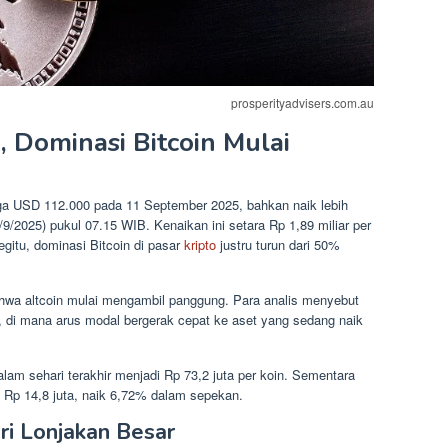
prosperityadvisers.com.au
, Dominasi Bitcoin Mulai
rga USD 112.000 pada 11 September 2025, bahkan naik lebih
9/2025) pukul 07.15 WIB. Kenaikan ini setara Rp 1,89 miliar per
egitu, dominasi Bitcoin di pasar
kripto
justru turun dari 50%
hwa altcoin mulai mengambil panggung. Para analis menyebut
, di mana arus modal bergerak cepat ke aset yang sedang naik
am sehari terakhir menjadi Rp 73,2 juta per koin. Sementara
 Rp 14,8 juta, naik 6,72% dalam sepekan.
ri Lonjakan Besar