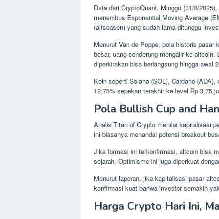
Data dari CryptoQuant, Minggu (31/8/2025)
menembus Exponential Moving Average (EMA
(altseason) yang sudah lama ditunggu invest
Menurut Van de Poppe, pola historis pasar
besar, uang cenderung mengalir ke altcoin.
diperkirakan bisa berlangsung hingga awal 
Koin seperti Solana (SOL), Cardano (ADA),
12,75% sepekan terakhir ke level Rp 3,75 
Pola Bullish Cup and Hand
Analis Titan of Crypto menilai kapitalisasi 
ini biasanya menandai potensi breakout besa
Jika formasi ini terkonfirmasi, altcoin bis
sejarah. Optimisme ini juga diperkuat den
Menurut laporan, jika kapitalisasi pasar alt
konfirmasi kuat bahwa investor semakin yak
Harga Crypto Hari Ini, Ma