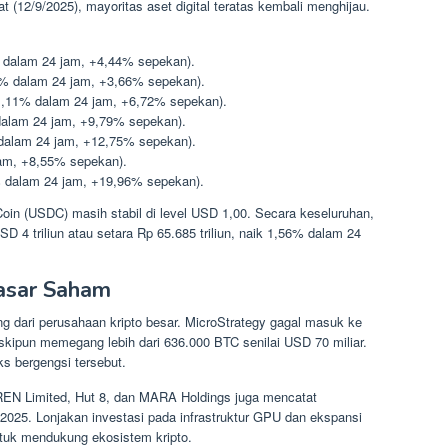
(12/9/2025), mayoritas aset digital teratas kembali menghijau.
 dalam 24 jam, +4,44% sepekan).
7% dalam 24 jam, +3,66% sepekan).
+1,11% dalam 24 jam, +6,72% sepekan).
dalam 24 jam, +9,79% sepekan).
 dalam 24 jam, +12,75% sepekan).
am, +8,55% sepekan).
 dalam 24 jam, +19,96% sepekan).
oin (USDC) masih stabil di level USD 1,00. Secara keseluruhan,
USD 4 triliun atau setara Rp 65.685 triliun, naik 1,56% dalam 24
asar Saham
tang dari perusahaan kripto besar. MicroStrategy gagal masuk ke
kipun memegang lebih dari 636.000 BTC senilai USD 70 miliar.
s bergengsi tersebut.
REN Limited, Hut 8, dan MARA Holdings juga mencatat
2025. Lonjakan investasi pada infrastruktur GPU dan ekspansi
tuk mendukung ekosistem kripto.