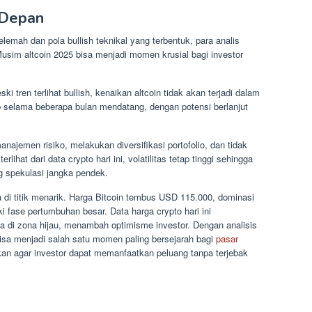
 Depan
emah dan pola bullish teknikal yang terbentuk, para analis
usim altcoin 2025 bisa menjadi momen krusial bagi investor
tren terlihat bullish, kenaikan altcoin tidak akan terjadi dalam
p selama beberapa bulan mendatang, dengan potensi berlanjut
ajemen risiko, melakukan diversifikasi portofolio, dan tidak
lihat dari data crypto hari ini, volatilitas tetap tinggi sehingga
ng spekulasi jangka pendek.
di titik menarik. Harga Bitcoin tembus USD 115.000, dominasi
fase pertumbuhan besar. Data harga crypto hari ini
da di zona hijau, menambah optimisme investor. Dengan analisis
isa menjadi salah satu momen paling bersejarah bagi
pasar
lukan agar investor dapat memanfaatkan peluang tanpa terjebak